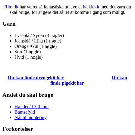
Rito.dk
har været så fantastiske at lave et
hæklekit
med det garn du
skal bruge, for at gøre det så let at komme i gang som muligt.
Garn
Lyseblå / Syren (3 nøgler)
Jeansblå / Lilla (1 nøgle)
Orange /Gul (1 nøgle)
Sort (1 nøgle)
Hvid (1 nøgle)
Du kan finde drengekit her
Du kan
finde pigekit her
Andet du skal bruge
Hæklenål 3.0 mm
Bamsefyld
Nål til montering
Forkortelser