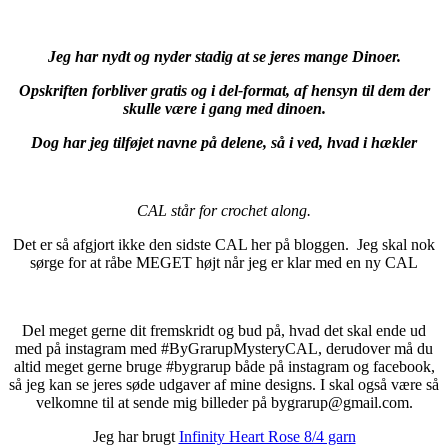
Jeg har nydt og nyder stadig at se jeres mange Dinoer.
Opskriften forbliver gratis og i del-format, af hensyn til dem der
skulle være i gang med dinoen.
Dog har jeg tilføjet navne på delene, så i ved, hvad i hækler
CAL står for crochet along.
Det er så afgjort ikke den sidste CAL her på bloggen. Jeg skal nok
sørge for at råbe MEGET højt når jeg er klar med en ny CAL
Del meget gerne dit fremskridt og bud på, hvad det skal ende ud
med på instagram med #ByGrarupMysteryCAL, derudover må du
altid meget gerne bruge #bygrarup både på instagram og facebook,
så jeg kan se jeres søde udgaver af mine designs. I skal også være så
velkomne til at sende mig billeder på bygrarup@gmail.com.
Jeg har brugt
Infinity Heart Rose 8/4 garn