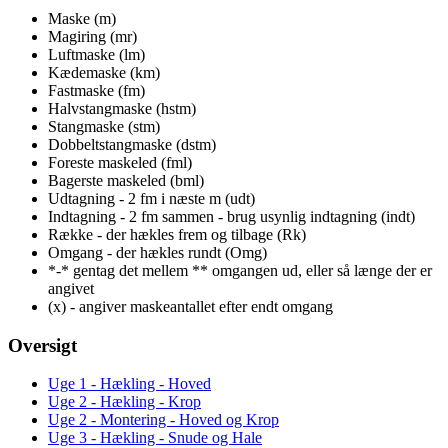
Maske (m)
Magiring (mr)
Luftmaske (lm)
Kædemaske (km)
Fastmaske (fm)
Halvstangmaske (hstm)
Stangmaske (stm)
Dobbeltstangmaske (dstm)
Foreste maskeled (fml)
Bagerste maskeled (bml)
Udtagning - 2 fm i næste m (udt)
Indtagning - 2 fm sammen - brug usynlig indtagning (indt)
Række - der hækles frem og tilbage (Rk)
Omgang - der hækles rundt (Omg)
*-* gentag det mellem ** omgangen ud, eller så længe der er
angivet
(x) - angiver maskeantallet efter endt omgang
Oversigt
Uge 1 - Hækling - Hoved
Uge 2 - Hækling - Krop
Uge 2 - Montering - Hoved og Krop
Uge 3 - Hækling - Snude og Hale