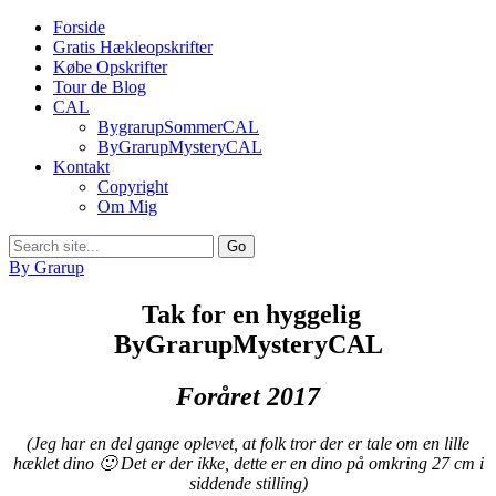
Forside
Gratis Hækleopskrifter
Købe Opskrifter
Tour de Blog
CAL
BygrarupSommerCAL
ByGrarupMysteryCAL
Kontakt
Copyright
Om Mig
By Grarup
Tak for en hyggelig
ByGrarupMysteryCAL
Foråret 2017
(Jeg har en del gange oplevet, at folk tror der er tale om en lille
hæklet dino 🙂 Det er der ikke, dette er en dino på omkring 27 cm i
siddende stilling)