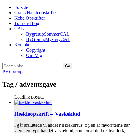
Forside
Gratis Hækleopskrifter
Købe Opskrifter
Tour de Blog
CAL
BygrarupSommerCAL
ByGrarupMysteryCAL
Kontakt
Copyright
Om Mig
By Grarup
Tag /
adventsgave
Loading posts...
Hækleopskrift – Vaskeklud
I går afsluttede vi andet hæklekursus, og en af favoritterne har
været en type hæklet vaskeklud, som en af de kreative folk,