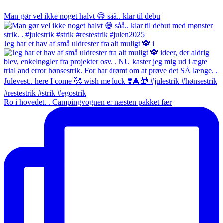
Man gør vel ikke noget halvt 😅 såå.. klar til debu
Jeg har et hav af små uldrester fra alt muligt 🙈 i
Ro i hovedet. . Campingvognen er næsten pakket fær