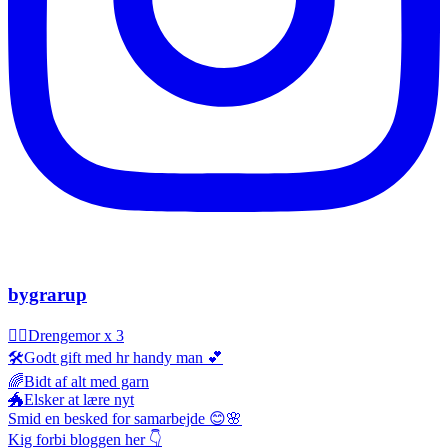
bygrarup
🤹‍♀️Drengemor x 3
🛠️Godt gift med hr handy man 💕
🌈Bidt af alt med garn
🐲Elsker at lære nyt
Smid en besked for samarbejde 😊🌸
Kig forbi bloggen her 👇