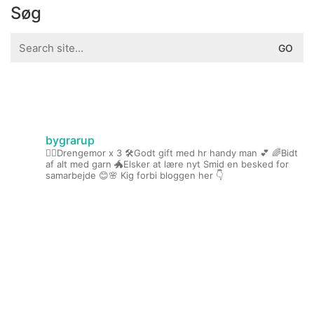
Søg
Search
for:
bygrarup
🤹‍♀️Drengemor x 3
🛠️Godt gift med hr handy man 💕
🌈Bidt
af alt med garn
🐲Elsker at lære nyt
Smid en besked for
samarbejde 😊🌸
Kig forbi bloggen her 👇