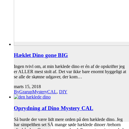
Hæklet Dino gone BIG
Ingen tvivl om, at min hæklede dino er én af de opskrifter jeg
er ALLER mest stolt af. Det var ikke bare enormt hyggeligt at
se alle de skønne udgaver, der kom…
marts 15, 2018
ByGrarupMysteryCAL
,
DIY
Oprydning af Dino Mystery CAL
Så burde der være lidt mere orden på den hæklede dino. Jeg
har simpelthen set SÅ mange søde hæklede dinoer /trehorn