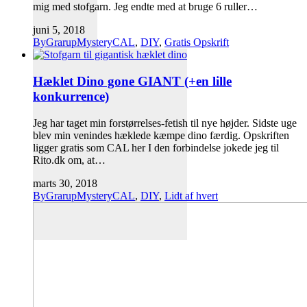
mig med stofgarn. Jeg endte med at bruge 6 ruller…
juni 5, 2018
ByGrarupMysteryCAL
,
DIY
,
Gratis Opskrift
Hæklet Dino gone GIANT (+en lille
konkurrence)
Jeg har taget min forstørrelses-fetish til nye højder. Sidste uge
blev min venindes hæklede kæmpe dino færdig. Opskriften
ligger gratis som CAL her I den forbindelse jokede jeg til
Rito.dk om, at…
marts 30, 2018
ByGrarupMysteryCAL
,
DIY
,
Lidt af hvert