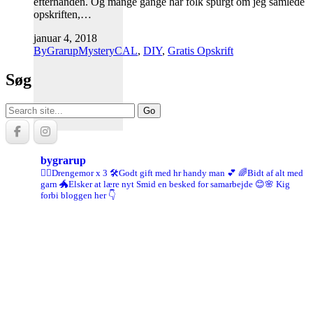
efterhånden. Og mange gange har folk spurgt om jeg samlede
opskriften,…
januar 4, 2018
ByGrarupMysteryCAL
,
DIY
,
Gratis Opskrift
Søg
Search
for:
bygrarup
🤹‍♀️Drengemor x 3
🛠️Godt gift med hr handy man 💕
🌈Bidt af alt med
garn
🐲Elsker at lære nyt
Smid en besked for samarbejde 😊🌸
Kig
forbi bloggen her 👇