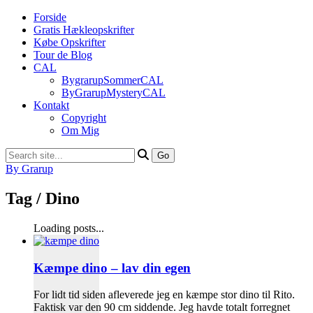
Forside
Gratis Hækleopskrifter
Købe Opskrifter
Tour de Blog
CAL
BygrarupSommerCAL
ByGrarupMysteryCAL
Kontakt
Copyright
Om Mig
By Grarup
Tag /
Dino
Loading posts...
Kæmpe dino – lav din egen
For lidt tid siden afleverede jeg en kæmpe stor dino til Rito.
Faktisk var den 90 cm siddende. Jeg havde totalt forregnet