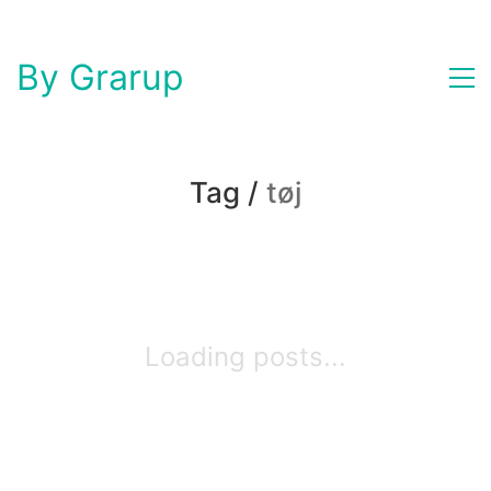
By Grarup
Tag /
tøj
Loading posts...