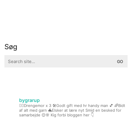
Søg
Search
for:
bygrarup
🤹‍♀️Drengemor x 3
🛠️Godt gift med hr handy man 💕
🌈Bidt
af alt med garn
🐲Elsker at lære nyt
Smid en besked for
samarbejde 😊🌸
Kig forbi bloggen her 👇