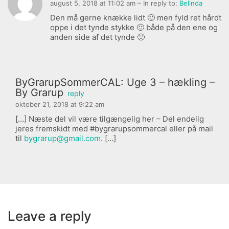
august 5, 2018 at 11:02 am
– In reply to:
Belinda
Den må gerne knække lidt 🙂 men fyld ret hårdt
oppe i det tynde stykke 🙂 både på den ene og
anden side af det tynde 🙂
ByGrarupSommerCAL: Uge 3 – hækling –
By Grarup
reply
oktober 21, 2018 at 9:22 am
[…] Næste del vil være tilgængelig her – Del endelig
jeres fremskidt med #bygrarupsommercal eller på mail
til
bygrarup@gmail.com
. […]
Leave a reply