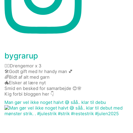
bygrarup
🤹‍♀️Drengemor x 3
🛠️Godt gift med hr handy man 💕
🌈Bidt af alt med garn
🐲Elsker at lære nyt
Smid en besked for samarbejde 😊🌸
Kig forbi bloggen her 👇
Man gør vel ikke noget halvt 😅 såå.. klar til debu