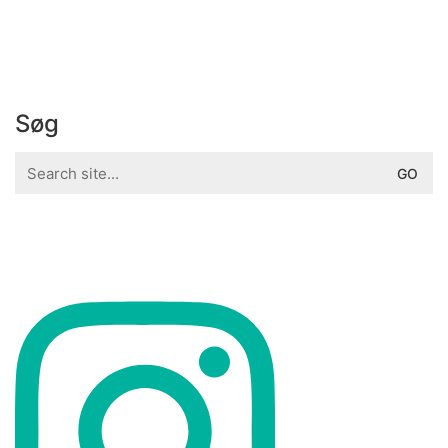
Søg
Search
for: