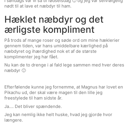
I søndags var vi så til fødselsdag 🙂 og jeg var selvfølgelig
nødt til at lave et næbdyr til ham.
Hæklet næbdyr og det
ærligste kompliment
På trods af mange roser og søde ord om mine hæklerier
gennem tiden, var hans umiddelbare kærlighed på
næbdyret og ihærdighed nok et af de største
komplimenter jeg har fået.
Nu kan de to drenge i al fald lege sammen med hver deres
næbdyr 🙂
Efterfølende kunne jeg fornemme, at Magnus har lovet en
Pikachu ud, der skal være magen til den lille jeg
freestylede til ham sidste år.
Ja…. Det bliver spændende.
Jeg kan nemlig ikke helt huske, hvad jeg gjorde hvor
længere.