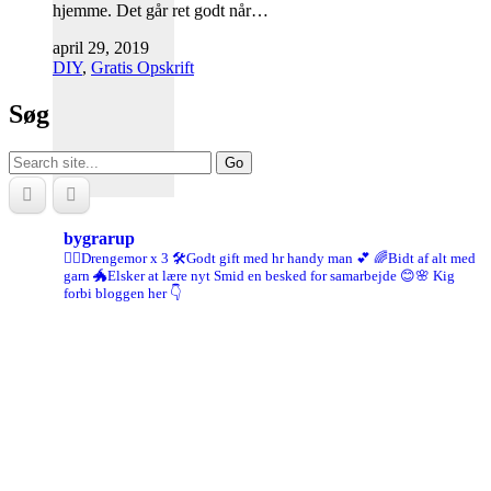
hjemme. Det går ret godt når…
april 29, 2019
DIY
,
Gratis Opskrift
Søg
Search
for:
bygrarup
🤹‍♀️Drengemor x 3
🛠️Godt gift med hr handy man 💕
🌈Bidt af alt med
garn
🐲Elsker at lære nyt
Smid en besked for samarbejde 😊🌸
Kig
forbi bloggen her 👇