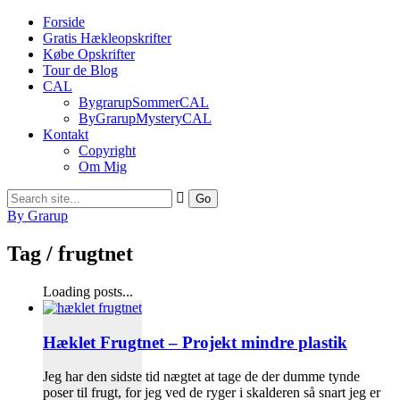
Forside
Gratis Hækleopskrifter
Købe Opskrifter
Tour de Blog
CAL
BygrarupSommerCAL
ByGrarupMysteryCAL
Kontakt
Copyright
Om Mig
By Grarup
Tag /
frugtnet
Loading posts...
Hæklet Frugtnet – Projekt mindre plastik
Jeg har den sidste tid nægtet at tage de der dumme tynde
poser til frugt, for jeg ved de ryger i skalderen så snart jeg er