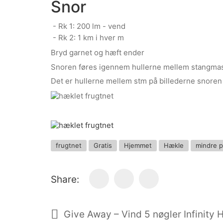
Snor
- Rk 1: 200 lm - vend
- Rk 2: 1 km i hver m
Bryd garnet og hæft ender
Snoren føres igennem hullerne mellem stangmas
Det er hullerne mellem stm på billederne snore
frugtnet
Gratis
Hjemmet
Hækle
mindre p
Share: