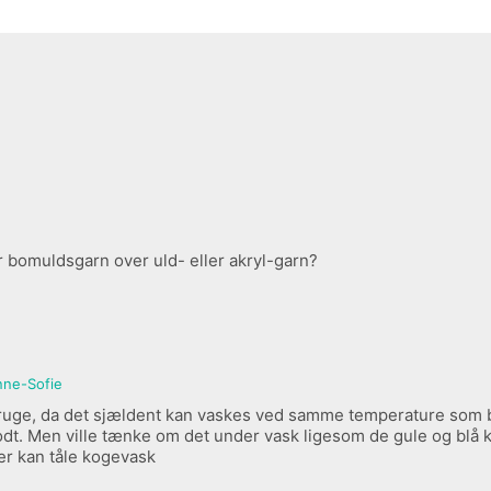
r bomuldsgarn over uld- eller akryl-garn?
nne-Sofie
 bruge, da det sjældent kan vaskes ved samme temperature som b
 godt. Men ville tænke om det under vask ligesom de gule og blå
er kan tåle kogevask