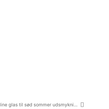
Hæklet Pynteglas – Brug dine glas til sød sommer udsmykning