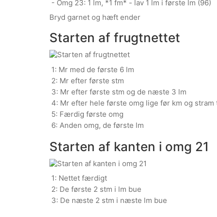
- Omg 23: 1 lm, *1 fm* - lav 1 lm i første lm (96)
Bryd garnet og hæft ender
Starten af frugtnettet
1: Mr med de første 6 lm
2: Mr efter første stm
3: Mr efter første stm og de næste 3 lm
4: Mr efter hele første omg lige før km og stram t
5: Færdig første omg
6: Anden omg, de første lm
Starten af kanten i omg 21
1: Nettet færdigt
2: De første 2 stm i lm bue
3: De næste 2 stm i næste lm bue