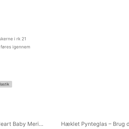
kerne i rk 21
n føres igennem
lastik
Give Away – Vind 5 nøgler Infinity Heart Baby Merino