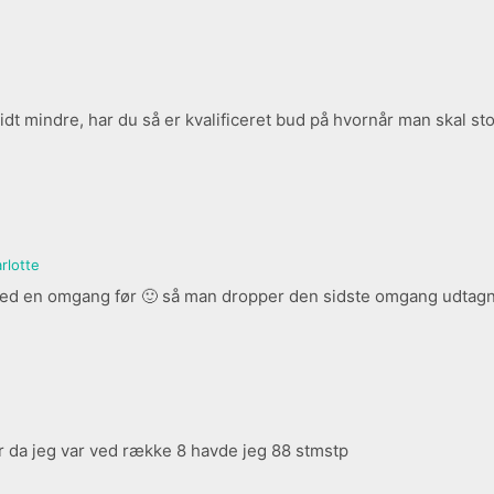
t lidt mindre, har du så er kvalificeret bud på hvornår man skal 
rlotte
ved en omgang før 🙂 så man dropper den sidste omgang udtagnin
or da jeg var ved række 8 havde jeg 88 stmstp