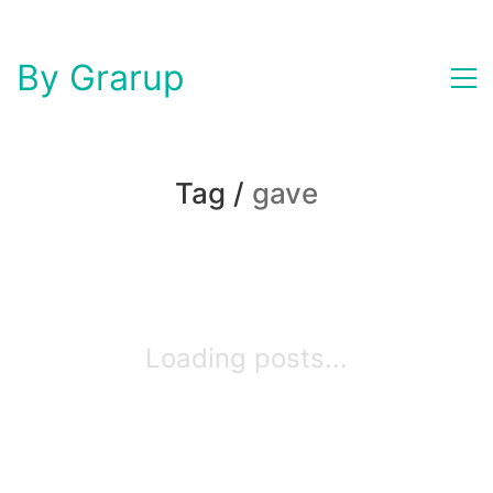
By Grarup
Tag /
gave
Loading posts...