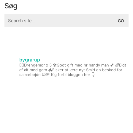
Søg
Search
for:
bygrarup
🤹‍♀️Drengemor x 3
🛠️Godt gift med hr handy man 💕
🌈Bidt
af alt med garn
🐲Elsker at lære nyt
Smid en besked for
samarbejde 😊🌸
Kig forbi bloggen her 👇