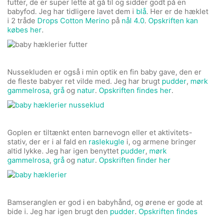
futter, de er super lette at gå til og sidder godt på en
babyfod. Jeg har tidligere lavet dem i
blå
. Her er de hæklet
i 2 tråde
Drops Cotton Merino
på
nål 4.0
.
Opskriften kan
købes her
.
Nussekluden er også i min optik en fin baby gave, den er
de fleste babyer ret vilde med. Jeg har brugt
pudder
,
mørk
gammelrosa
,
grå
og
natur
.
Opskriften findes her
.
Goplen er tiltænkt enten barnevogn eller et aktivitets-
stativ, der er i al fald en
raslekugle
i, og armene bringer
altid lykke. Jeg har igen benyttet
pudder
,
mørk
gammelrosa
,
grå
og
natur
.
Opskriften finder her
Bamseranglen er god i en babyhånd, og ørene er gode at
bide i. Jeg har igen brugt den
pudder
.
Opskriften findes