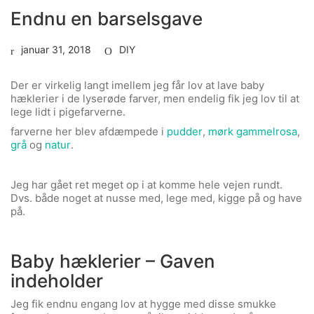
Endnu en barselsgave
januar 31, 2018
DIY
Der er virkelig langt imellem jeg får lov at lave baby
hæklerier i de lyserøde farver, men endelig fik jeg lov til at
lege lidt i pigefarverne.
farverne her blev afdæmpede i
pudder
,
mørk gammelrosa
,
grå
og
natur
.
Jeg har gået ret meget op i at komme hele vejen rundt.
Dvs. både noget at nusse med, lege med, kigge på og have
på.
Baby hæklerier – Gaven
indeholder
Jeg fik endnu engang lov at hygge med disse smukke