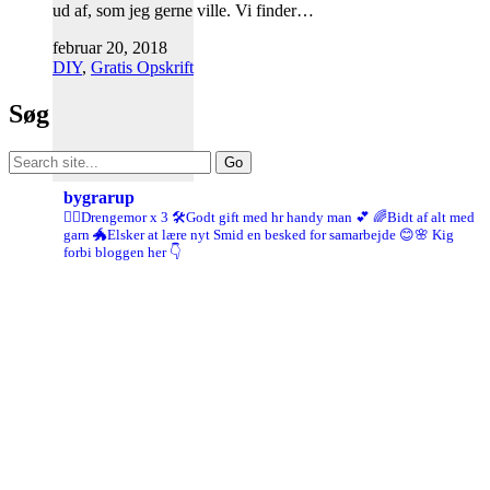
ud af, som jeg gerne ville. Vi finder…
februar 20, 2018
DIY
,
Gratis Opskrift
Søg
Search
for:
bygrarup
🤹‍♀️Drengemor x 3
🛠️Godt gift med hr handy man 💕
🌈Bidt af alt med
garn
🐲Elsker at lære nyt
Smid en besked for samarbejde 😊🌸
Kig
forbi bloggen her 👇