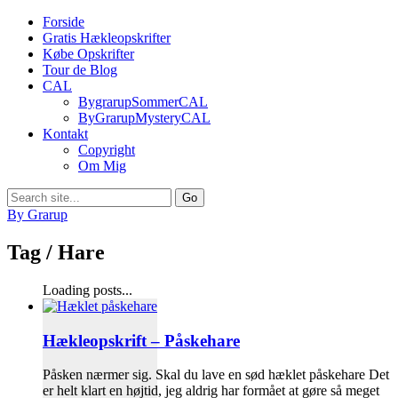
Forside
Gratis Hækleopskrifter
Købe Opskrifter
Tour de Blog
CAL
BygrarupSommerCAL
ByGrarupMysteryCAL
Kontakt
Copyright
Om Mig
By Grarup
Tag /
Hare
Loading posts...
Hækleopskrift – Påskehare
Påsken nærmer sig. Skal du lave en sød hæklet påskehare Det
er helt klart en højtid, jeg aldrig har formået at gøre så meget