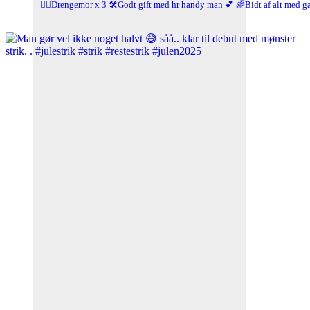
🤹‍♀️Drengemor x 3
🛠️Godt gift med hr handy man 💕
🌈Bidt af alt med g