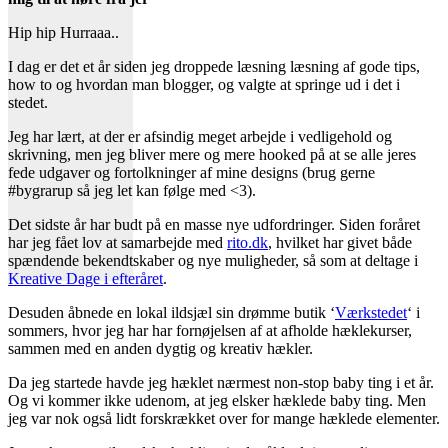
Hip hip Hurraaa..
I dag er det et år siden jeg droppede læsning læsning af gode tips,
how to og hvordan man blogger, og valgte at springe ud i det i
stedet.
Jeg har lært, at der er afsindig meget arbejde i vedligehold og
skrivning, men jeg bliver mere og mere hooked på at se alle jeres
fede udgaver og fortolkninger af mine designs (brug gerne
#bygrarup så jeg let kan følge med <3).
Det sidste år har budt på en masse nye udfordringer. Siden foråret
har jeg fået lov at samarbejde med
rito.dk
, hvilket har givet både
spændende bekendtskaber og nye muligheder, så som at deltage i
Kreative Dage i efteråret
.
Desuden åbnede en lokal ildsjæl sin drømme butik ‘
Værkstedet
‘ i
sommers, hvor jeg har har fornøjelsen af at afholde hæklekurser,
sammen med en anden dygtig og kreativ hækler.
Da jeg startede havde jeg hæklet nærmest non-stop baby ting i et år.
Og vi kommer ikke udenom, at jeg elsker hæklede baby ting. Men
jeg var nok også lidt forskrækket over for mange hæklede elementer.