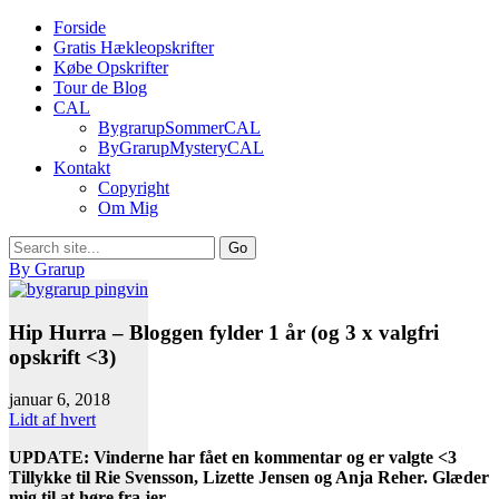
Forside
Gratis Hækleopskrifter
Købe Opskrifter
Tour de Blog
CAL
BygrarupSommerCAL
ByGrarupMysteryCAL
Kontakt
Copyright
Om Mig
By Grarup
Hip Hurra – Bloggen fylder 1 år (og 3 x valgfri
opskrift <3)
januar 6, 2018
Lidt af hvert
UPDATE: Vinderne har fået en kommentar og er valgte <3
Tillykke til Rie Svensson, Lizette Jensen og Anja Reher. Glæder
mig til at høre fra jer