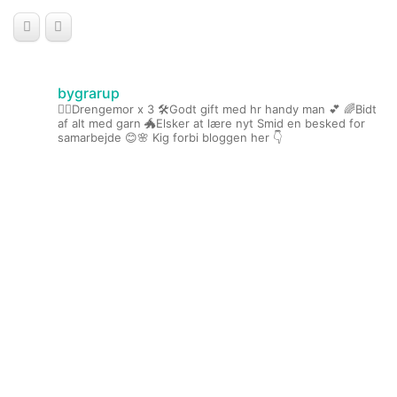
bygrarup
🤹‍♀️Drengemor x 3
🛠️Godt gift med hr handy man 💕
🌈Bidt
af alt med garn
🐲Elsker at lære nyt
Smid en besked for
samarbejde 😊🌸
Kig forbi bloggen her 👇