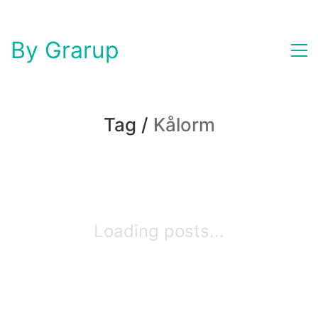
By Grarup
Tag /
Kålorm
Loading posts...