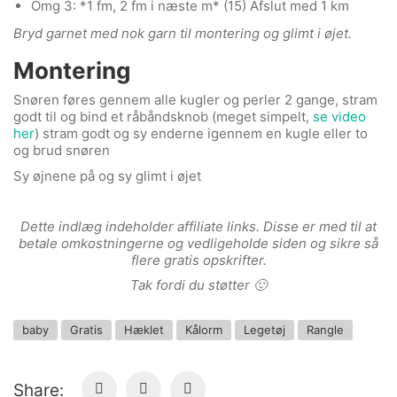
Omg 3: *1 fm, 2 fm i næste m* (15) Afslut med 1 km
Bryd garnet med nok garn til montering og glimt i øjet.
Montering
Snøren føres gennem alle kugler og perler 2 gange, stram
godt til og bind et råbåndsknob (meget simpelt,
se video
her
) stram godt og sy enderne igennem en kugle eller to
og brud snøren
Sy øjnene på og sy glimt i øjet
Dette indlæg indeholder affiliate links. Disse er med til at
beta
le omkostningerne og vedligeholde siden og sikre så
flere gratis opskrifter.
Tak fordi du støtter 🙂
baby
Gratis
Hæklet
Kålorm
Legetøj
Rangle
Share: