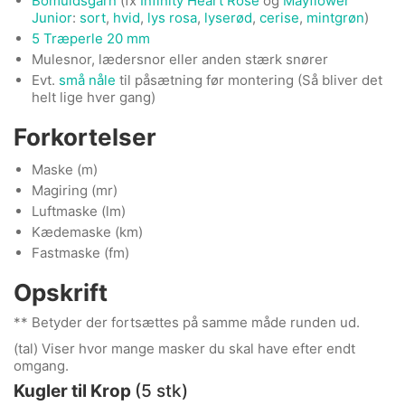
Bomuldsgarn
(fx
Infinity Heart Rose
og
Mayflower
Junior
:
sort
,
hvid
,
lys rosa
,
lyserød
,
cerise
,
mintgrøn
)
5 Træperle 20 mm
Mulesnor, lædersnor eller anden stærk snører
Evt.
små nåle
til påsætning før montering (Så bliver det
helt lige hver gang)
Forkortelser
Maske (m)
Magiring (mr)
Luftmaske (lm)
Kædemaske (km)
Fastmaske (fm)
Opskrift
** Betyder der fortsættes på samme måde runden ud.
(tal) Viser hvor mange masker du skal have efter endt
omgang.
Kugler til Krop
(5 stk)