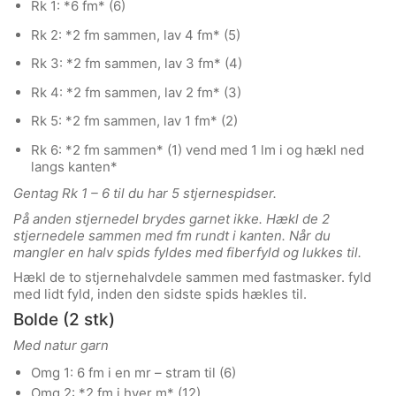
Rk 1: *6 fm* (6)
Rk 2: *2 fm sammen, lav 4 fm* (5)
Rk 3: *2 fm sammen, lav 3 fm* (4)
Rk 4: *2 fm sammen, lav 2 fm* (3)
Rk 5: *2 fm sammen, lav 1 fm* (2)
Rk 6: *2 fm sammen* (1) vend med 1 lm i og hækl ned
langs kanten*
Gentag Rk 1 – 6 til du har 5 stjernespidser.
På anden stjernedel brydes garnet ikke. Hækl de 2
stjernedele sammen med fm rundt i kanten. Når du
mangler en halv spids fyldes med fiberfyld og lukkes til.
Hækl de to stjernehalvdele sammen med fastmasker. fyld
med lidt fyld, inden den sidste spids hækles til.
Bolde (2 stk)
Med natur garn
Omg 1: 6 fm i en mr – stram til (6)
Omg 2: *2 fm i hver m* (12)