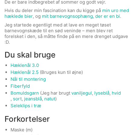
De er bare indbegrebet af sommer og godt vejr.
Hvis du deler min fascination kan du kigge på
min uro med
hæklede bier
, og
mit barnevognsophæng, der er en bi
.
Jeg startede egentligt med at lave en meget tøset
barnevognskæde til en sød veninde – men blev ret
forelsket i den, så måtte finde på en mere drenget udgave
:D.
Du skal bruge
Hæklenål 3.0
Hæklenål 2.5
(Bruges kun til øjne)
Nål til montering
Fiberfyld
Bomuldsgarn
(Jeg har brugt
vaniljegul
,
lyseblå
,
hvid
,
sort
,
jeansblå
,
natut
)
Seleklips i træ
Forkortelser
Maske (m)