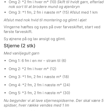
Omg 2: *2 fm i hver m* (10)
Skift til hvidt garn, efterlad
nok sort til at brodere mund og øjenbryn
Omg 3: *1 fm, 2 fm i næste m* (15) Afslut med 1 km
Afslut med nok hvid til montering og glimt i øjet
Vingerne hæftes og syes på over farveskiftet, start ved
første farveskift.
Sy øjnene på og lav ansigt og glimt.
Stjerne (2 stk)
Med vaniljegult garn
Omg 1: 6 fm i en mr – stram til (6)
Omg 2: *2 fm i hver m* (12)
Omg 3: *1 fm, 2 fm i næste m* (18)
Omg 4: *2 fm, 2 fm i næste m* (24)
Omg 5: *3 fm, 2 fm i næste m* (30)
Nu begynder vi at lave stjernespidserne. Der skal være 5
spidser, hver række vendes med 1 lm