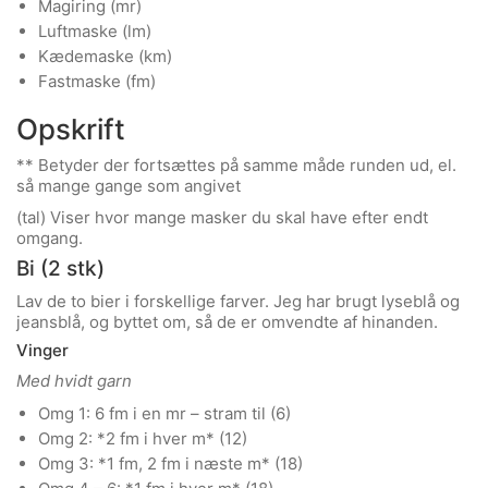
Magiring (mr)
Luftmaske (lm)
Kædemaske (km)
Fastmaske (fm)
Opskrift
** Betyder der fortsættes på samme måde runden ud, el.
så mange gange som angivet
(tal) Viser hvor mange masker du skal have efter endt
omgang.
Bi (2 stk)
Lav de to bier i forskellige farver. Jeg har brugt lyseblå og
jeansblå, og byttet om, så de er omvendte af hinanden.
Vinger
Med hvidt garn
Omg 1: 6 fm i en mr – stram til (6)
Omg 2: *2 fm i hver m* (12)
Omg 3: *1 fm, 2 fm i næste m* (18)